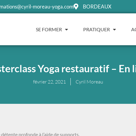
rmations@cyril-moreau-yoga.com
BORDEAUX
SE FORMER
PRATIQUER
A
erclass Yoga restauratif – En 
février 22, 2021
Cyril Moreau
 détente profonde à l’aide de supports.