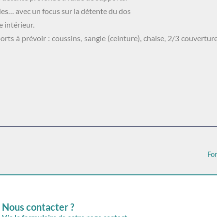
aules… avec un focus sur la détente du dos
 intérieur.
 à prévoir : coussins, sangle (ceinture), chaise, 2/3 couvertures
Fo
Nous contacter ?